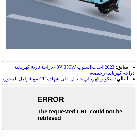
سابق:
2023 احدث اسلوب 48V 350W دراجة نارية كهربائية
دراجة كهربائية رخيصة،
التالي:
سكوتر كهربائي حاصل على شهادة CE مع فرامل المحور،