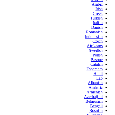
Arabic
Irish
Greek
Turkish
Italian
Danish
Romanian
Indonesian
Czech
Afrikaans
Swedish
Polish
Basque
Catalan
Esperanto
Hindi
Lao
Albanian
Amharic
Armenian
Azerbaijani
Belarusian
Bengali
Bosnian