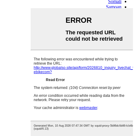
Somali
Samoan
Scots Gaelic
Shona
Sindhi
Sundanese
Swahili
Tajik
Tamil
Telugu
Thai
Ukrainian
Urdu
Uzbek
Vietnamese
Welsh
Xhosa
Yiddish
Yoruba
Zulu
Kinyarwanda
Tatar
Oriya
Turkmen
Uyghur