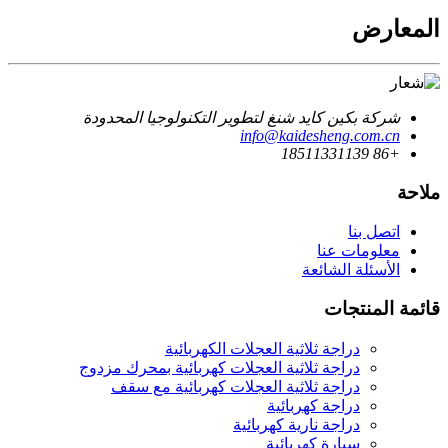
المعارض
شركة بكين كايد شنغ لتطوير التكنولوجيا المحدودة
info@kaidesheng.com.cn
+86 18511331139
ملاحة
اتصل بنا
معلومات عنا
الأسئلة الشائعة
قائمة المنتجات
دراجة ثلاثية العجلات الكهربائية
دراجة ثلاثية العجلات كهربائية بمحرك مزدوج
دراجة ثلاثية العجلات كهربائية مع سقف
دراجة كهربائية
دراجة نارية كهربائية
سيارة كهربائية