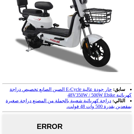
سابق:
حار جودة عالية E-Cycle الصين الصانع تخصيص دراجة
كهربائية 48V350W / 500W Ebike
التالي:
دراجة كهربائية شعبية بالجملة من المصنع دراجة صغيرة
بمقعدين بقدرة 500 وات 48 فولت،