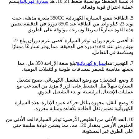
4. نسبة الضغط: مع نسبة ضغط 10.5:1، هذا
سيارة كهربائية
يسلم
عملية احتراق قوية وفعالة.
5. الطاقة: تتمتع السيارة الكهربائية 350CC بقدرة مذهلة، حيث
تولد 23 كيلو واط من الطاقة عند 8500 دورة في الدقيقة.تضمن
هذه القوة تسارعًا سريعًا وسرعة موثوقة على الطريق.
6. أقصى عزم دوران: توفر السيارة أقصى عزم دوران يبلغ 27
نيوتن متر عند 6500 دورة في الدقيقة، مما يوفر تسارعًا ممتازًا
وسلاسة في التعامل.
7. التهجير: هذا
سيارة كهربائية
تبلغ سعة الإزاحة 350 مل، مما
يجعلها مناسبة للسفر لمسافات طويلة والتنقلات اليومية.
8. وضع التشغيل: مع وضع التشغيل الكهربائي، يصبح تشغيل
السيارة سهلاً مثل الضغط على الزر.لا مزيد من المتاعب مع
عمليات الإشعال الرئيسية أو بدء التشغيل اليدوي.
9. وضع النقل: مجهزة بناقل حركة عمود الإدارة، هذه السيارة
الكهربائية تضمن نقل الطاقة بكفاءة ومتانة معززة.
10. الحد الأدنى من الخلوص الأرضي: توفر السيارة الحد الأدنى من
الخلوص الأرضي بمقدار 120 مم، مما يضمن قيادة سلسة حتى
على الطرق غير المستوية.