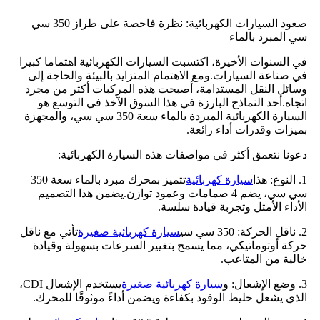
صعود السيارات الكهربائية: نظرة فاحصة على طراز 350 سي
سي المبرد بالماء
في السنوات الأخيرة، اكتسبت السيارات الكهربائية اهتماما كبيرا
في صناعة السيارات.ومع الاهتمام المتزايد بالبيئة والحاجة إلى
وسائل النقل المستدامة، أصبحت هذه المركبات أكثر من مجرد
اتجاه.أحد النماذج البارزة في هذا السوق الآخذ في التوسع هو
السيارة الكهربائية المبردة بالماء سعة 350 سي سي، والمجهزة
بميزات وقدرات أداء رائعة.
دعونا نتعمق أكثر في مواصفات هذه السيارة الكهربائية:
1. النوع: هذا
سيارة كهربائية
تتميز بمحرك مبرد بالماء سعة 350
سي سي، يضم 4 صمامات وعمود توازن.يضمن هذا التصميم
الأداء الأمثل وتجربة قيادة سلسة.
2. ناقل الحركة: 350 سي سي
سيارة كهربائية صغيرة
تأتي مع ناقل
حركة أوتوماتيكي، مما يسمح بتغيير السرعات بسهولة وقيادة
خالية من المتاعب.
3. وضع الإشعال: و
سيارة كهربائية صغيرة
يستخدم الإشعال CDI،
الذي يشعل خليط الوقود بكفاءة ويضمن أداءً موثوقًا للمحرك.