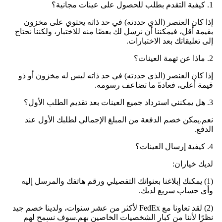
1. كيفية التقدم بطلب للحصول على عينات مجانية؟
إذا كان العنصر (الذي حددته) في حد ذاته يحتوي على مخزون
بقيمة أقل، فيمكننا أن نرسل لك بعضًا منه للاختبار، ولكننا نحتاج
إلى تعليقاتك بعد الاختبارات.
2. ماذا عن تهمة العينات؟
إذا كان العنصر (الذي حددته) في حد ذاته ليس له مخزون أو ذو
قيمة أعلى، فعادةً ما تضاعف رسومه.
3. هل يمكنني استرداد جميع العينات بعد تقديم الطلب الأول؟
نعم.يمكن خصم الدفعة من المبلغ الإجمالي لطلبك الأول عند
الدفع.
4. كيفية إرسال العينات؟
لديك خياران:
(1) يمكنك إبلاغنا بعنوانك التفصيلي ورقم هاتفك والمرسل إليه
وأي حساب سريع لديك.
(2) لقد تعاونا مع FedEx لأكثر من عشر سنوات، ولدينا خصم جيد
نظرًا لأننا من كبار الشخصيات الخاصين بهم.سوف نسمح لهم