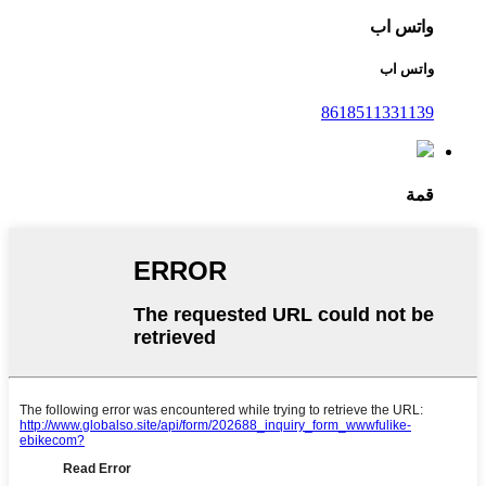
واتس اب
واتس اب
8618511331139
قمة