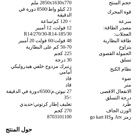
حجم المنتج
2850x1630x770 ملم
23 كيلو واط/8500 دورة في
قوة المحرك
الدقيقة
سرعة
> 120 كم/ساعة
مصدر الطاقة:
12 فولت، 12 أمبير
185/30-R14/270/30-R14
العجلات:
طاقة البطارية
48 فولت/60 فولت 20 أمبير
يتراوح
50-70 كم على البطارية
الحمولة القصوى
225 كجم
تسلق
30 درجة
زنبرك مزدوج خلفي هيدروليكي
نظام الكبح
أمامي
ضوء
قاد
متر
قاد
الانفعال الاقصى
27 نيوتن.م/6500/دورة في الدقيقة
>35
درجة التسلق
طَرد
تغليف إطار كرتوني/حديدي
الوزن الجاف
270 كجم
8703101100
رمز Atv وgo kart HS
حول المنتج