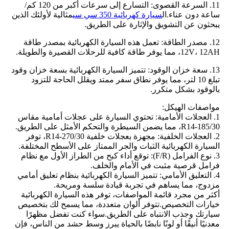
11. السرعة القصوى: التسارع إلى سرعات أكبر من 120 كم/
ساعة دون عناء.ال
سيارة كهربائية 350 سي سي
مثالية لأولئك الذين
يبحثون عن التشويق والإثارة على الطريق.
12. مصدر الطاقة: تعمل هذه السيارة الكهربائية بمصدر طاقة
12V، 12AH، مما يوفر طاقة كافية للرحلات القصيرة والطويلة.
13. سعة خزان الوقود: تتميز السيارة الكهربائية بسعة خزان وقود
تبلغ 10 لتر، مما يوفر نطاق سفر ممتد ويقلل الحاجة للتزود
بالوقود بشكل متكرر.
مواصفات الهيكل:
1. العجلات الأمامية: تحتوي السيارة على عجلات أمامية مقاس
185/30-R14، مما يضمن السيطرة والتحكم الأمثل على الطريق.
2. العجلات الخلفية: مجهزة بعجلات خلفية 270/30-R14، توفر
السيارة الكهربائية الثبات والجر الممتاز على الأسطح المختلفة.
3. نوع الفرامل (F/R): توقع أداء كبح من الطراز الأول مع نظام
فرامل قرصية مثبت في الأمام والخلف.
4. التعليق الأمامي: تتميز السيارة الكهربائية بنظام تعليق أمامي
مزدوج، مما يساهم في تجربة قيادة سلسة ومريحة.
أكثر من مجرد قائمة المواصفات، توفر هذه السيارة الكهربائية
خيارات التخصيص.تتوفر ألوان متعددة، مما يسمح لك بتخصيص
سيارتك وجذب الانتباه على الطريق.سواء كنت تفضل مظهرًا
معدنيًا أنيقًا أو لونًا نابضًا بالحياة يبرز وسط حشد من الناس، فإن