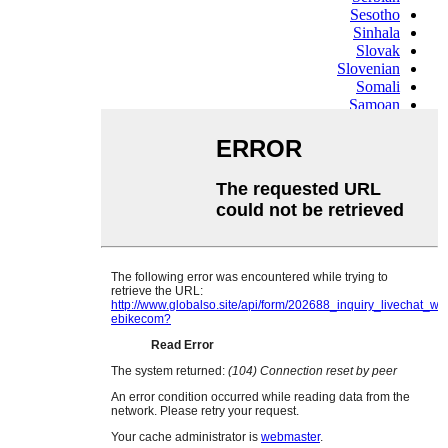
Sesotho
Sinhala
Slovak
Slovenian
Somali
Samoan
Scots Gaelic
Shona
Sindhi
Sundanese
Swahili
Tajik
Tamil
Telugu
Thai
Ukrainian
Urdu
Uzbek
Vietnamese
Welsh
Xhosa
Yiddish
Yoruba
Zulu
Kinyarwanda