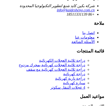
شركة بكين كايد شنغ لتطوير التكنولوجيا المحدودة
info@kaidesheng.com.cn
+86 18511331139
ملاحة
اتصل بنا
معلومات عنا
الأسئلة الشائعة
قائمة المنتجات
دراجة ثلاثية العجلات الكهربائية
دراجة ثلاثية العجلات كهربائية بمحرك مزدوج
دراجة ثلاثية العجلات كهربائية مع سقف
دراجة كهربائية
دراجة نارية كهربائية
سيارة كهربائية
4 عجلات التنقل سكوتر
مواعيد العمل
الإثنين، الجمعة