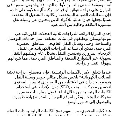
آمنة وموثوقة، حتى بالنسبة لأولئك الذين قد يواجهون صعوبة في
التوازن على دراجة هوائية أو قيادة مركبة آلية.علاوة على ذلك،
فإن متطلبات الصيانة المنخفضة وتكاليف التشغيل المنخفضة
نسبيًا تجعلها خيارًا عمليًا للأفراد الذين يبحثون عن وسيلة نقل
ميسورة التكلفة وخالية من المتاعب.
إحدى المزايا الرائعة للدراجات ثلاثية العجلات الكهربائية هي
تنوعها.ويمكن توظيفهم في بيئات مختلفة، مثل خدمات التوصيل،
والسياحة، وحتى وسائل النقل العام.في المناطق الحضرية
المزدحمة، يمكن أن تساعد الدراجات الكهربائية في تقليل
الازدحام المروري وتحسين التنقل بشكل عام.ويمكنهم التنقل
بسهولة عبر الشوارع الضيقة والمناطق المزدحمة، مما يتيح لهم
سهولة النقل والراحة.
عندما يتعلق الأمر بالكلمات الرئيسية، فإن مصطلح "دراجة ثلاثية
العجلات الكهربائية" يلخص بشكل مثالي جوهر وسيلة النقل
هذه.مع أخذ ذلك في الاعتبار، من الضروري تحسين المحتوى
لتحسين محركات البحث (SEO) دون الإفراط في استخدام
الكلمات الرئيسية.من خلال اتباع أفضل ممارسات تحسين
محركات البحث، يمكن لموقع الويب أو المدونة زيادة ظهوره
والوصول إلى جمهور أوسع.
عند كتابة المحتوى، من المهم دمج الكلمات الرئيسية ذات الصلة
بشكل عضوي.بدلاً من التركيز فقط على الكلمات الرئيسية