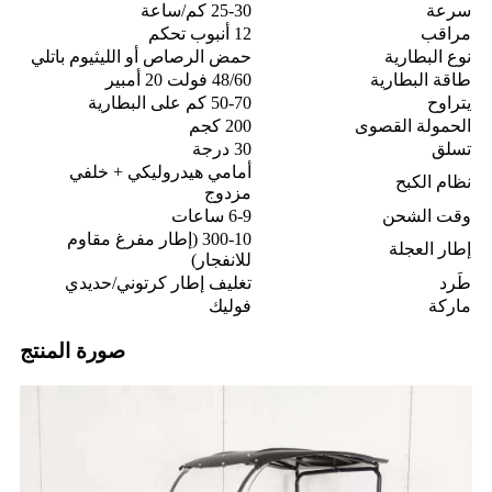
سرعة
25-30 كم/ساعة
مراقب
12 أنبوب تحكم
نوع البطارية
حمض الرصاص أو الليثيوم باتلي
طاقة البطارية
48/60 فولت 20 أمبير
يتراوح
50-70 كم على البطارية
الحمولة القصوى
200 كجم
تسلق
30 درجة
أمامي هيدروليكي + خلفي
نظام الكبح
مزدوج
وقت الشحن
6-9 ساعات
300-10 (إطار مفرغ مقاوم
إطار العجلة
للانفجار)
طَرد
تغليف إطار كرتوني/حديدي
ماركة
فوليك
صورة المنتج