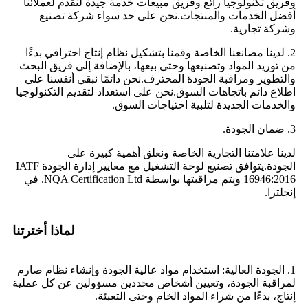
وفريق تكنولوجيا رائع وفريق مبيعات خدمة جيدة لنقدم لعملائنا
أفضل الخدمات والمنتجات.نحن على حد سواء شركة تصنيع
وشركة تجارية.
2. لدينا مصانعنا الخاصة وقمنا بتشكيل نظام إنتاج احترافي بدءًا
من توريد المواد وتصنيعها وحتى بيعها، بالإضافة إلى فريق البحث
والتطوير ومراقبة الجودة المحترف.نحن دائمًا نبقي أنفسنا على
اطلاع دائم باتجاهات السوق.نحن على استعداد لتقديم التكنولوجيا
والخدمات الجديدة لتلبية احتياجات السوق.
3. ضمان الجودة.
لدينا علامتنا التجارية الخاصة ونعلق أهمية كبيرة على
الجودة.يتوافق تصنيع لوحة التشغيل مع معايير إدارة الجودة IATF
16946:2016 ويتم مراقبتها بواسطة NQA Certification Ltd. في
إنجلترا.
لماذا أخترتنا
1. الجودة العالية: استخدام مواد عالية الجودة وإنشاء نظام صارم
لمراقبة الجودة، وتعيين أشخاص محددين مسؤولين عن كل عملية
إنتاج، بدءًا من شراء المواد الخام وحتى التعبئة.