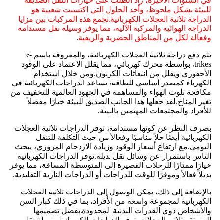
في السنوات الأخيرة، زاد الطلب على خيارات النقل الصديقة
للبيئة بشكل ملحوظ، وأحد الحلول التي اكتسبت شعبية هو
الدراجة ثلاثية العجلات الكهربائية.تجمع هذه المركبات بين مزايا
الدراجة الهوائية والمركبة الآلية، مما يوفر وسيلة نقل مستدامة
وفعالة لكل من المناطق الحضرية والريفية
.
يتم دفع دراجة ثلاثية العجلات الكهربائية، والمعروفة باسم e-
trikes، بواسطة محرك كهربائي، مما يقلل الاعتماد على الوقود
الأحفوري ويقلل من انبعاثات الكربون.ومن خلال استخدام
الكهرباء كمصدر أساسي للطاقة، تساعد الدراجات الكهربائية في
مكافحة تلوث الهواء والمساهمة في الجهود العالمية للتخفيف من
تغير المناخ.لقد جعلها هذا الجانب الصديق للبيئة خيارًا مفضلاً
للأفراد والمجتمعات المهتمين بالبيئة.
بصرف النظر عن كونها مستدامة، توفر الدراجات ثلاثية العجلات
الكهربائية أيضًا حلاً مناسبًا وفعالاً من حيث التكلفة للتنقل
اليومي.مع ارتفاع أسعار الوقود وزيادة الازدحام المروري، يبحث
الناس باستمرار عن وسائل نقل بديلة.توفر الدراجات الكهربائية
خيارًا ممتازًا للرحلات القصيرة إلى المتوسطة المسافة، مما يوفر
بديلاً فعالاً وموفرًا للوقت للدراجات أو الدراجات النارية التقليدية.
بالإضافة إلى ذلك، يمكن الوصول إلى الدراجات ثلاثية العجلات
الكهربائية لمجموعة واسعة من الأفراد، بما في ذلك كبار السن
والأشخاص ذوي القدرات البدنية المحدودة.بفضل تصميمها
المستقر ثلاثي العجلات، توفر الدراجات الكهربائية وسيلة نقل