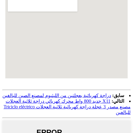
سابق:
دراجة كهربائية بعجلتين من الليثيوم لمصنع الصين للبالغين
التالي:
X11 جديد 800 واط محرك كهربائي دراجة ثلاثية العجلات
مصنع مصدر 3 عجلة دراجة كهربائية ثلاثية العجلات Triciclo eléctrico
للبالغين