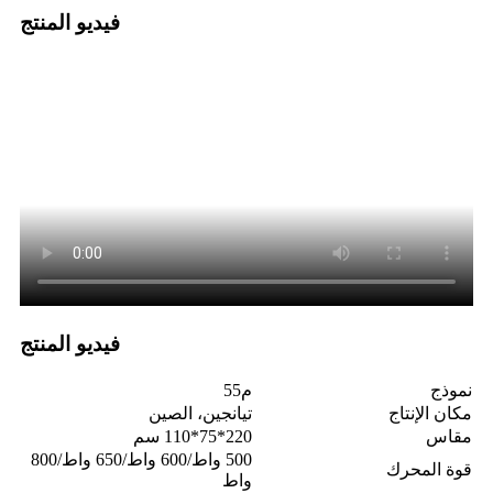
فيديو المنتج
فيديو المنتج
نموذج
م55
مكان الإنتاج
تيانجين، الصين
مقاس
220*75*110 سم
500 واط/600 واط/650 واط/800
قوة المحرك
واط