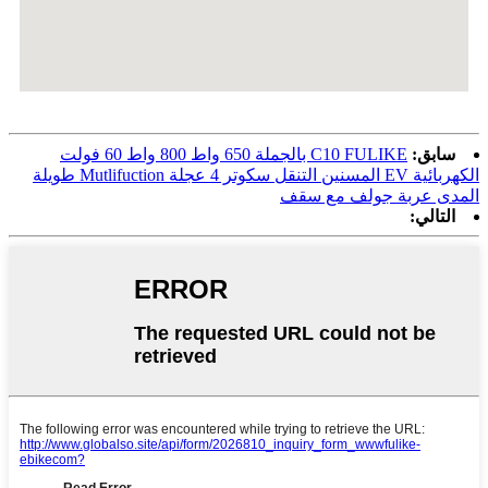
سابق:
C10 FULIKE بالجملة 650 واط 800 واط 60 فولت
الكهربائية EV المسنين التنقل سكوتر 4 عجلة Mutlifuction طويلة
المدى عربة جولف مع سقف
التالي: