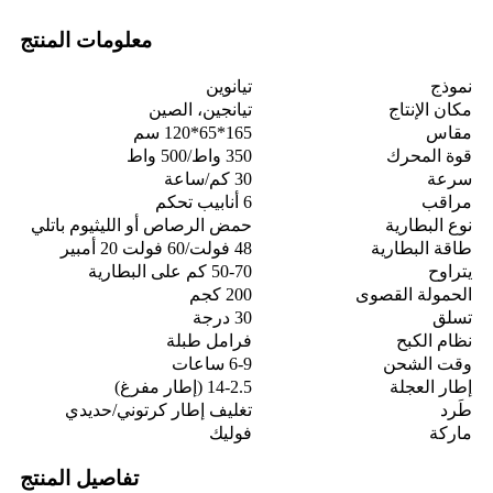
معلومات المنتج
نموذج
تيانوين
مكان الإنتاج
تيانجين، الصين
مقاس
165*65*120 سم
قوة المحرك
350 واط/500 واط
سرعة
30 كم/ساعة
مراقب
6 أنابيب تحكم
نوع البطارية
حمض الرصاص أو الليثيوم باتلي
طاقة البطارية
48 فولت/60 فولت 20 أمبير
يتراوح
50-70 كم على البطارية
الحمولة القصوى
200 كجم
تسلق
30 درجة
نظام الكبح
فرامل طبلة
وقت الشحن
6-9 ساعات
إطار العجلة
14-2.5 (إطار مفرغ)
طَرد
تغليف إطار كرتوني/حديدي
ماركة
فوليك
تفاصيل المنتج