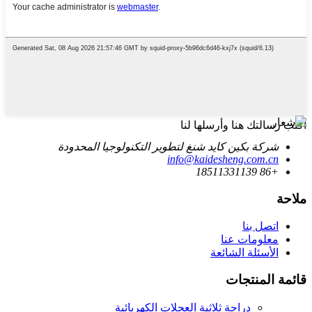
اكتب رسالتك هنا وأرسلها لنا
شركة بكين كايد شنغ لتطوير التكنولوجيا المحدودة
info@kaidesheng.com.cn
+86 18511331139
ملاحة
اتصل بنا
معلومات عنا
الأسئلة الشائعة
قائمة المنتجات
دراجة ثلاثية العجلات الكهربائية