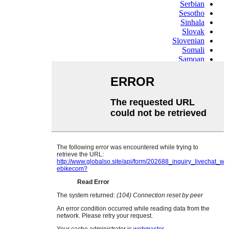
Serbian
Sesotho
Sinhala
Slovak
Slovenian
Somali
Samoan
Scots Gaelic
Shona
Sindhi
Sundanese
Swahili
Tajik
Tamil
Telugu
Thai
Ukrainian
Urdu
Uzbek
Vietnamese
Welsh
Xhosa
Yiddish
Yoruba
Zulu