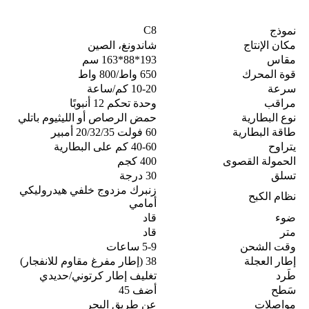
C8
نموذج
مكان الإنتاج
شاندونغ، الصين
مقاس
193*88*163 سم
قوة المحرك
650 واط/800 واط
سرعة
10-20 كم/ساعة
مراقب
وحدة تحكم 12 أنبوبًا
نوع البطارية
حمض الرصاص أو الليثيوم باتلي
طاقة البطارية
60 فولت 20/32/35 أمبير
يتراوح
40-60 كم على البطارية
الحمولة القصوى
400 كجم
تسلق
30 درجة
زنبرك مزدوج خلفي هيدروليكي
نظام الكبح
أمامي
ضوء
قاد
متر
قاد
وقت الشحن
5-9 ساعات
إطار العجلة
38 (إطار مفرغ مقاوم للانفجار)
طَرد
تغليف إطار كرتوني/حديدي
سَطح
أضف 45
مواصلات
عن طريق البحر