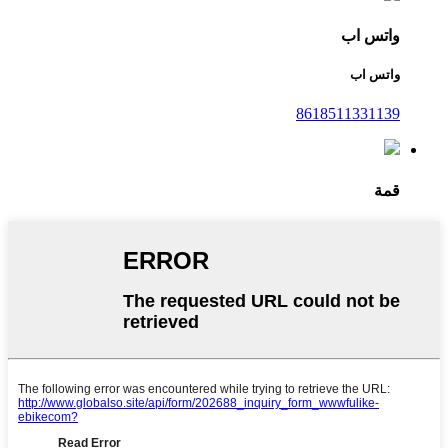
واتس اب
واتس اب
8618511331139
قمة